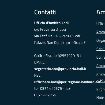
Contatti
Am
Ufficio d’Ambito Lodi
Uffic
c/o Provincia di Lodi
Ammi
via Fanfulla 14 – 26900 Lodi
Organ
Palazzo San Domenico – Scala E
Servi
Codice Fiscale: 92557920151
Conf
EMAIL:
Ammi
segreteria.ato@provincia.lodi.it
Ammin
PEC:
a 19 
ufficioato.lodi@pec.regione.lombardia.it
tel. 0371.442675 - fax
Infor
0371.442756
Note 