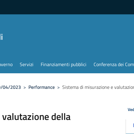
i
overno
Servizi
Finanziamenti pubblici
Conferenza dei Com
19/04/2023
>
Performance
>
Sistema di misurazione e valutazio
Ved
 valutazione della