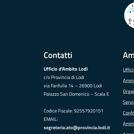
Contatti
Am
Ufficio d’Ambito Lodi
Uffic
c/o Provincia di Lodi
Ammi
via Fanfulla 14 – 26900 Lodi
Organ
Palazzo San Domenico – Scala E
Servi
Codice Fiscale: 92557920151
Conf
EMAIL:
Ammi
segreteria.ato@provincia.lodi.it