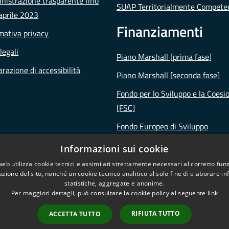
istrazione trasparente fino
SUAP Territorialmente Compete
aprile 2023
Finanziamenti
mativa privacy
legali
Piano Marshall [prima fase]
arazione di accessibilità
Piano Marshall [seconda fase]
Fondo per lo Sviluppo e la Coesi
[FSC]
Fondo Europeo di Sviluppo
Regionale [FESR]
Informazioni sui cookie
Piano Nazionale di Ripresa e
web utilizza cookie tecnici e assimilati strettamente necessari al corretto fu
Resilienza [PNRR]
azione del sito, nonché un cookie tecnico analitico al solo fine di elaborare i
statistiche, aggregate e anonime.
Per maggiori dettagli, può consultare la cookie policy al seguente
link
RIFIUTA TUTTO
ACCETTA TUTTO