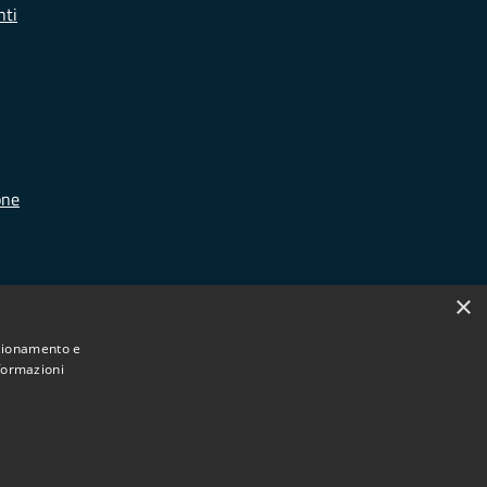
nti
one
×
nzionamento e
nformazioni