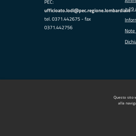
Ammin
PEC:
a 19 
ufficioato.lodi@pec.regione.lombardia.it
tel. 0371.442675 - fax
Infor
0371.442756
Note 
Dichi
Questo sito 
alla navig