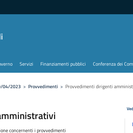
i
overno
Servizi
Finanziamenti pubblici
Conferenza dei Com
19/04/2023
>
Provvedimenti
>
Provvedimenti dirigenti amminist
Ved
amministrativi
zione concernenti i provvedimenti