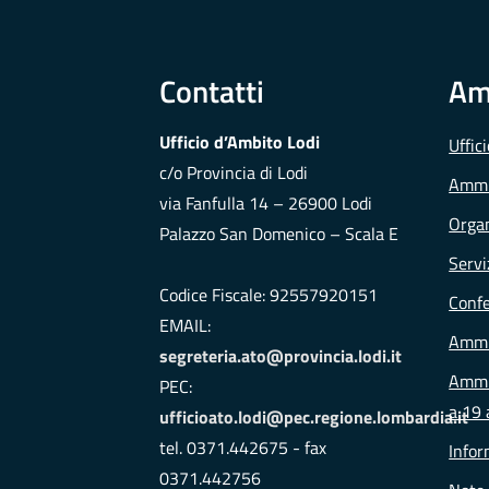
Contatti
Am
Ufficio d’Ambito Lodi
Uffic
c/o Provincia di Lodi
Ammi
via Fanfulla 14 – 26900 Lodi
Organ
Palazzo San Domenico – Scala E
Servi
Codice Fiscale: 92557920151
Conf
EMAIL:
Ammi
segreteria.ato@provincia.lodi.it
Ammin
PEC:
a 19 
ufficioato.lodi@pec.regione.lombardia.it
tel. 0371.442675 - fax
Infor
0371.442756