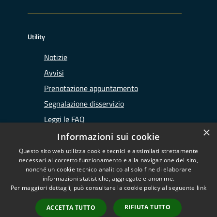
Utility
Notizie
Avvisi
Prenotazione appuntamento
Segnalazione disservizio
Leggi le FAQ
×
Richiesta assistenza
Informazioni sui cookie
Questo sito web utilizza cookie tecnici e assimilati strettamente
necessari al corretto funzionamento e alla navigazione del sito,
nonché un cookie tecnico analitico al solo fine di elaborare
informazioni statistiche, aggregate e anonime.
RSS
Copyright © 2026 • Ufficio
Per maggiori dettagli, può consultare la cookie policy al seguente
link
Accessibilità
d'Ambito di Lodi • Powered by
Privacy
Municipium
Accesso
•
RIFIUTA TUTTO
ACCETTA TUTTO