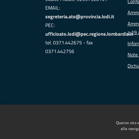
Conf
EMAIL:
Ammi
segreteria.ato@provincia.lodi.it
Ammin
PEC:
a 19 
ufficioato.lodi@pec.regione.lombardia.it
tel. 0371.442675 - fax
Infor
0371.442756
Note 
Dichi
Questo sito 
alla navig