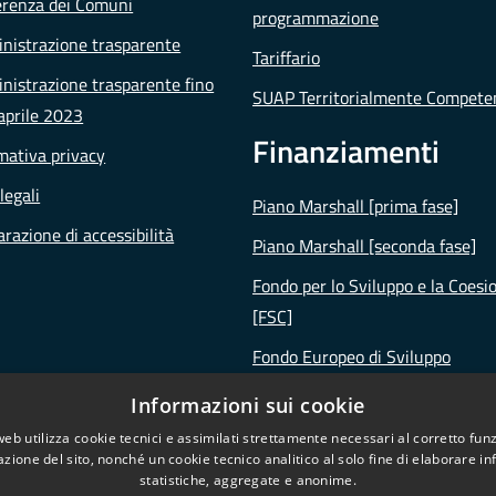
erenza dei Comuni
programmazione
nistrazione trasparente
Tariffario
istrazione trasparente fino
SUAP Territorialmente Compete
aprile 2023
Finanziamenti
mativa privacy
legali
Piano Marshall [prima fase]
arazione di accessibilità
Piano Marshall [seconda fase]
Fondo per lo Sviluppo e la Coesi
[FSC]
Fondo Europeo di Sviluppo
Regionale [FESR]
Informazioni sui cookie
Piano Nazionale di Ripresa e
web utilizza cookie tecnici e assimilati strettamente necessari al corretto fu
Resilienza [PNRR]
azione del sito, nonché un cookie tecnico analitico al solo fine di elaborare i
statistiche, aggregate e anonime.