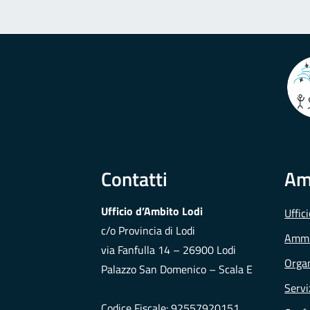
Contatti
Am
Ufficio d’Ambito Lodi
Uffic
c/o Provincia di Lodi
Ammi
via Fanfulla 14 – 26900 Lodi
Organ
Palazzo San Domenico – Scala E
Servi
Codice Fiscale: 92557920151