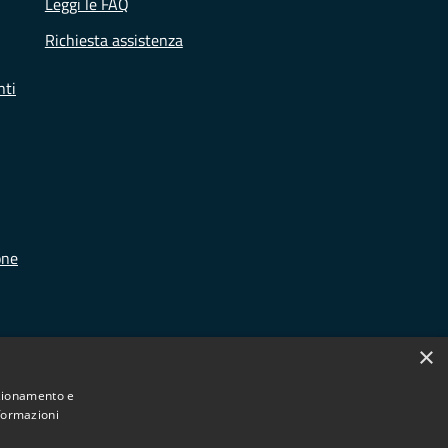
Leggi le FAQ
Richiesta assistenza
nti
one
×
nzionamento e
nformazioni