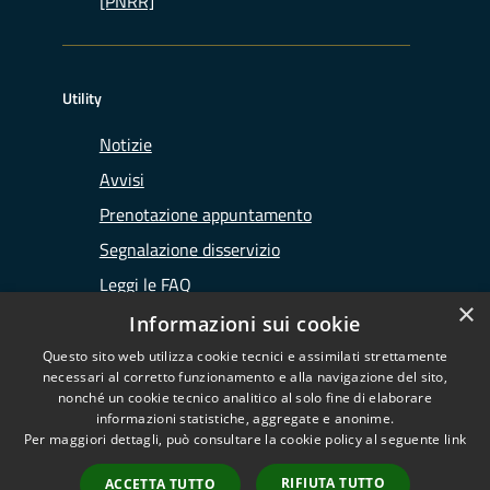
[PNRR]
Utility
Notizie
Avvisi
Prenotazione appuntamento
Segnalazione disservizio
Leggi le FAQ
×
Richiesta assistenza
Informazioni sui cookie
Questo sito web utilizza cookie tecnici e assimilati strettamente
necessari al corretto funzionamento e alla navigazione del sito,
nonché un cookie tecnico analitico al solo fine di elaborare
informazioni statistiche, aggregate e anonime.
RSS
Copyright © 2026 • Ufficio
Per maggiori dettagli, può consultare la cookie policy al seguente
link
Accessibilità
d'Ambito di Lodi • Powered by
Privacy
Municipium
Accesso
•
RIFIUTA TUTTO
ACCETTA TUTTO