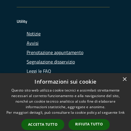
Utility
Notizie
Avvisi
Prenotazione appuntamento
Segnalazione disservizio
Leggi le FAQ
×
Richiesta assistenza
Informazioni sui cookie
Questo sito web utilizza cookie tecnici e assimilati strettamente
necessari al corretto funzionamento e alla navigazione del sito,
nonché un cookie tecnico analitico al solo fine di elaborare
informazioni statistiche, aggregate e anonime.
RSS
Copyright © 2026 • Ufficio
Per maggiori dettagli, può consultare la cookie policy al seguente
link
Accessibilità
d'Ambito di Lodi • Powered by
Privacy
Municipium
Accesso
•
RIFIUTA TUTTO
ACCETTA TUTTO