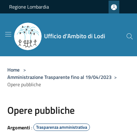
Salta al contenuto principale
Regione Lombardia
Ufficio d'Ambito di Lodi
Home
>
Amministrazione Trasparente fino al 19/04/2023
>
Opere pubbliche
Opere pubbliche
Argomenti
:
Trasparenza amministrativa