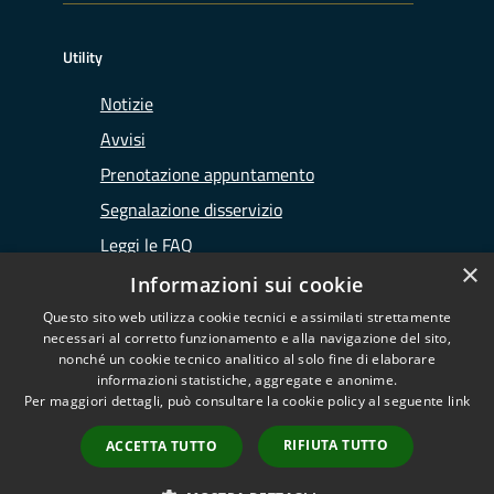
Utility
Notizie
Avvisi
Prenotazione appuntamento
Segnalazione disservizio
Leggi le FAQ
×
Richiesta assistenza
Informazioni sui cookie
Questo sito web utilizza cookie tecnici e assimilati strettamente
necessari al corretto funzionamento e alla navigazione del sito,
nonché un cookie tecnico analitico al solo fine di elaborare
informazioni statistiche, aggregate e anonime.
RSS
Copyright © 2026 • Ufficio
Per maggiori dettagli, può consultare la cookie policy al seguente
link
Accessibilità
d'Ambito di Lodi • Powered by
Privacy
Municipium
Accesso
•
RIFIUTA TUTTO
ACCETTA TUTTO
Cookie
redazione