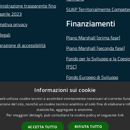
istrazione trasparente fino
SUAP Territorialmente Compete
aprile 2023
Finanziamenti
mativa privacy
legali
Piano Marshall [prima fase]
arazione di accessibilità
Piano Marshall [seconda fase]
Fondo per lo Sviluppo e la Coesi
[FSC]
Fondo Europeo di Sviluppo
Regionale [FESR]
Informazioni sui cookie
Piano Nazionale di Ripresa e
web utilizza cookie tecnici e assimilati strettamente necessari al corretto fu
Resilienza [PNRR]
azione del sito, nonché un cookie tecnico analitico al solo fine di elaborare i
statistiche, aggregate e anonime.
Per maggiori dettagli, può consultare la cookie policy al seguente
link
RIFIUTA TUTTO
ACCETTA TUTTO