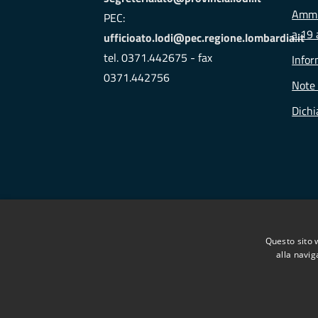
Ammin
PEC:
a 19 
ufficioato.lodi@pec.regione.lombardia.it
tel. 0371.442675 - fax
Infor
0371.442756
Note 
Dichi
Questo sito 
alla navig