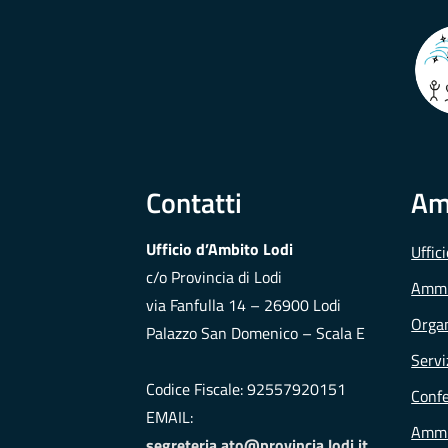
Contatti
Am
Ufficio d’Ambito Lodi
Uffic
c/o Provincia di Lodi
Ammi
via Fanfulla 14 – 26900 Lodi
Organ
Palazzo San Domenico – Scala E
Servi
Codice Fiscale: 92557920151
Conf
EMAIL:
Ammi
segreteria.ato@provincia.lodi.it