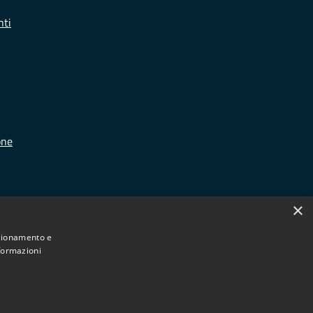
nti
one
×
nzionamento e
nformazioni