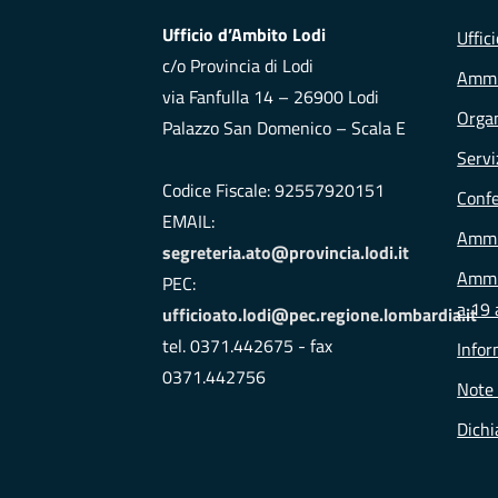
Ufficio d’Ambito Lodi
Uffic
c/o Provincia di Lodi
Ammi
via Fanfulla 14 – 26900 Lodi
Organ
Palazzo San Domenico – Scala E
Servi
Codice Fiscale: 92557920151
Conf
EMAIL:
Ammi
segreteria.ato@provincia.lodi.it
Ammin
PEC:
a 19 
ufficioato.lodi@pec.regione.lombardia.it
tel. 0371.442675 - fax
Infor
0371.442756
Note 
Dichi