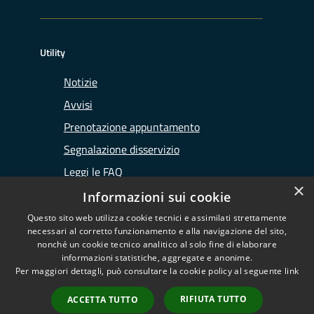
Utility
Notizie
Avvisi
Prenotazione appuntamento
Segnalazione disservizio
Leggi le FAQ
×
Richiesta assistenza
Informazioni sui cookie
Questo sito web utilizza cookie tecnici e assimilati strettamente
necessari al corretto funzionamento e alla navigazione del sito,
nonché un cookie tecnico analitico al solo fine di elaborare
informazioni statistiche, aggregate e anonime.
RSS
Copyright © 2026 • Ufficio
Per maggiori dettagli, può consultare la cookie policy al seguente
link
Accessibilità
d'Ambito di Lodi • Powered by
Privacy
Municipium
Accesso
•
RIFIUTA TUTTO
ACCETTA TUTTO